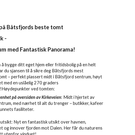
på Båtsfjords beste tomt
kk -
rum med Fantastisk Panorama!
bygge ditt eget hjem eller fritidsbolig på en helt
r du sjansen til å sikre deg Båtsfjords mest
omt – perfekt plassert midt i Båtsfjord sentrum, høyt
t med en uslåelig 270 graders
!Høydepunkter ved tomten:
genhet på oversiden av Kirkeveien
: Midt i hjertet av
ntrum, med nærhet til alt du trenger – butikker, kafeer
nnets fasiliteter.
utsikt: Nyt en fantastisk utsikt over havnen,
t og innover fjorden mot Dalen. Her får du naturens
tt utenfor vinduet!