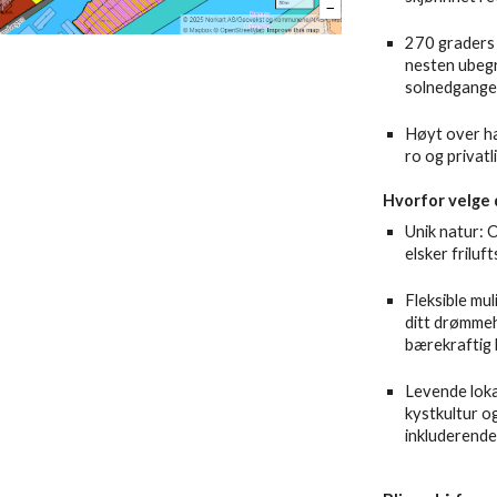
270 graders 
nesten ubeg
solnedgange
Høyt over ha
ro og privatl
Hvorfor velge 
Unik natur: 
elsker friluft
Fleksible mul
ditt drømmeh
bærekraftig 
Levende loka
kystkultur o
inkluderende 