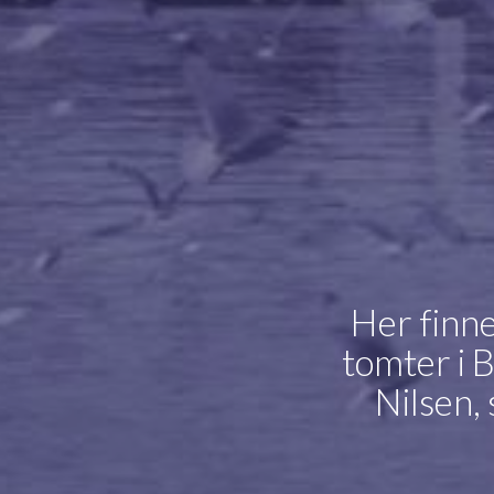
Her finn
tomter i B
Nilsen,