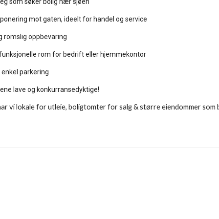
 deg som søker bolig nær sjøen
ksponering mot gaten, ideelt for handel og service
og romslig oppbevaring
 funksjonelle rom for bedrift eller hjemmekontor
 enkel parkering
prisene lave og konkurransedyktige!
r vi lokale for utleie, boligtomter for salg & større eiendommer som b