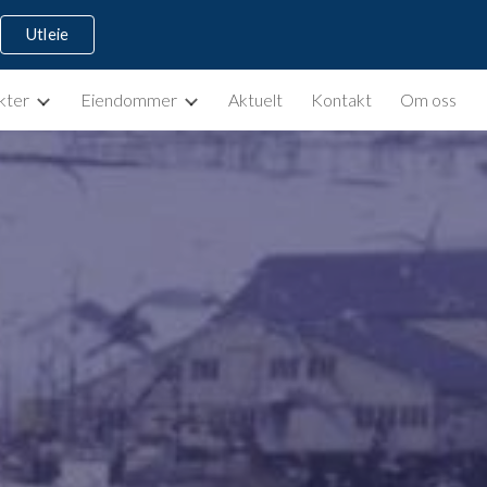
Utleie
ion
kter
Eiendommer
Aktuelt
Kontakt
Om oss