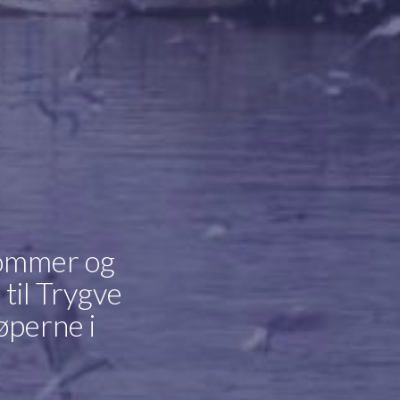
dommer og
 til Trygve
øperne i