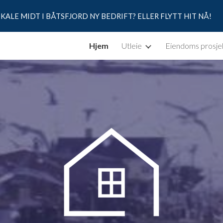
KALE MIDT I BÅTSFJORD NY BEDRIFT? ELLER FLYTT HIT NÅ!
ip to main content
Skip to navigat
Hjem
Utleie
Eiendoms prosje