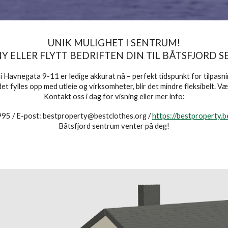
UNIK MULIGHET I SENTRUM!
NY ELLER FLYTT BEDRIFTEN DIN TIL BÅTSFJORD 
) i Havnegata 9-11 er ledige akkurat nå – perfekt tidspunkt for tilpas
t fylles opp med utleie og virksomheter, blir det mindre fleksibelt. Vær
Kontakt oss i dag for visning eller mer info:
95 / E-post: bestproperty@bestclothes.org /
https://bestproperty.b
Båtsfjord sentrum venter på deg!