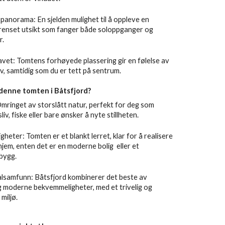
panorama: En sjelden mulighet til å oppleve en
renset utsikt som fanger både soloppganger og
r.
vet: Tomtens forhøyede plassering gir en følelse av
iv, samtidig som du er tett på sentrum.
denne tomten i Båtsfjord?
Omringet av storslått natur, perfekt for deg som
sliv, fiske eller bare ønsker å nyte stillheten.
igheter: Tomten er et blankt lerret, klar for å realisere
jem, enten det er en moderne bolig eller et
bygg.
lsamfunn: Båtsfjord kombinerer det beste av
g moderne bekvemmeligheter, med et trivelig og
miljø.