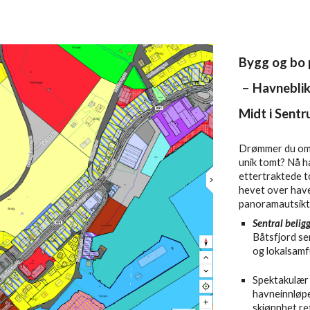
Bygg og bo 
– Havnebli
Midt i Sent
Drømmer du om å 
unik tomt? Nå ha
ettertraktede t
hevet over have
panoramautsikt
Sentral belig
Båtsfjord se
og lokalsamfu
Spektakulær 
havneinnløpe
skjønnhet re